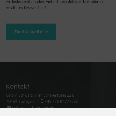
wir leider nichts finden. Vielleicht ein defekter Link oder ein
veraltetes Lesezeichen?
Zur Startseite
Kontakt
Carolin Schwarz
Im Schellenkönig 22 B
70184 Stuttgart
+49 176 84277280
cs@today4tomorrow.de