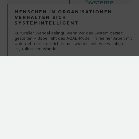
MENSCHEN IN ORGANISATIONEN
VERHALTEN SICH
SYSTEMINTELLIGENT
Kultureller Wandel gelingt, wenn wir das System gezielt
gestalten – dabei hilft das AQAL-Modell. In meiner Arbeit mit
Unternehmen stelle ich immer wieder fest, wie wichtig es
ist, kulturellen Wandel…
Weiterlesen