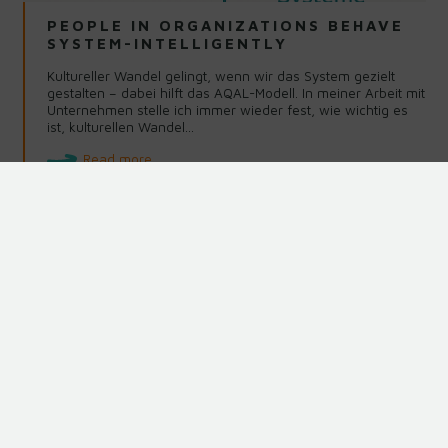
PEOPLE IN ORGANIZATIONS BEHAVE
SYSTEM-INTELLIGENTLY
Kultureller Wandel gelingt, wenn wir das System gezielt
gestalten – dabei hilft das AQAL-Modell. In meiner Arbeit mit
Unternehmen stelle ich immer wieder fest, wie wichtig es
ist, kulturellen Wandel…
Read more